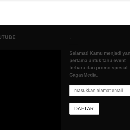
UTUBE
.
Selamat! Kamu menjadi ya
pertama untuk tahu event
terbaru dan promo spesial
GagasMedia.