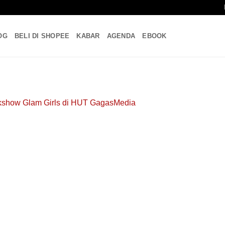
OG
BELI DI SHOPEE
KABAR
AGENDA
EBOOK
kshow Glam Girls di HUT GagasMedia