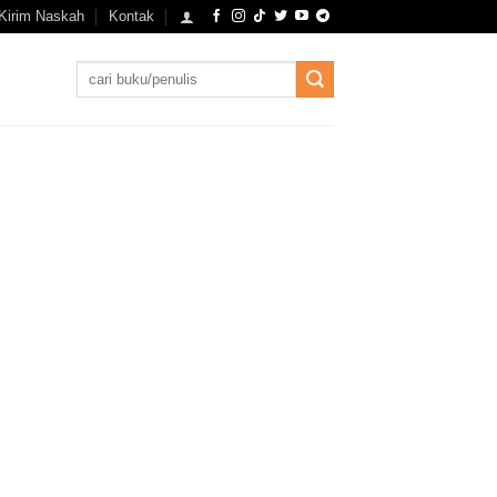
Kirim Naskah
Kontak
Search
for: