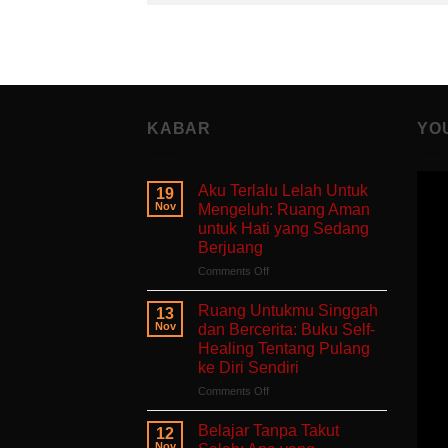
KABAR
YO
Aku Terlalu Lelah Untuk
19
Nov
Mengeluh: Ruang Aman
untuk Hati yang Sedang
Berjuang
on
Comments Off
Aku
Terlalu
Ruang Untukmu Singgah
13
Lelah
Nov
dan Bercerita: Buku Self-
Untuk
Healing Tentang Pulang
Mengeluh:
ke Diri Sendiri
Ruang
Aman
on
Comments Off
untuk
Ruang
Hati
Untukmu
Belajar Tanpa Takut
12
yang
Singgah
Nov