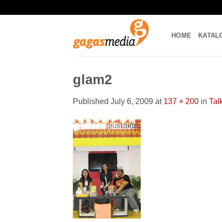
Skip
to
content
HOME
KATAL
glam2
Published
July 6, 2009
at
137 × 200
in
Tal