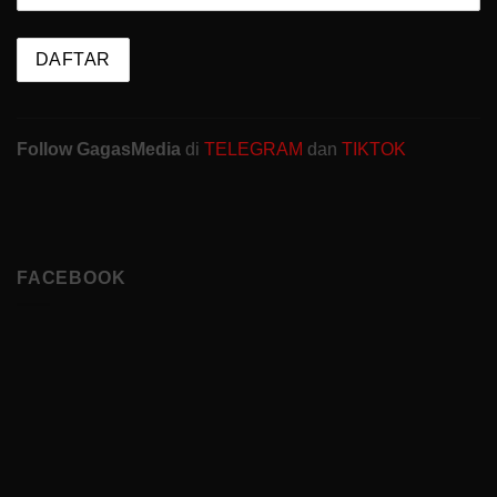
Follow GagasMedia
di
TELEGRAM
dan
TIKTOK
FACEBOOK