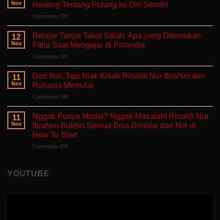
Lelah
Nov
Healing Tentang Pulang ke Diri Sendiri
Untuk
on
Comments Off
Mengeluh:
Ruang
Ruang
Untukmu
Aman
Belajar Tanpa Takut Salah: Apa yang Ditemukan
12
Singgah
untuk
Nov
Fitria Saat Mengajar di Polandia
dan
Hati
on
Comments Off
Bercerita:
yang
Belajar
Buku
Sedang
Tanpa
Self-
Dari Nol, Tapi Niat: Kisah Rinaldi Nur Ibrahim dan
Berjuang
11
Takut
Healing
Nov
Rahasia Memulai
Salah:
Tentang
on
Comments Off
Apa
Pulang
Dari
yang
ke
Nol,
Ditemukan
Nggak Punya Modal? Nggak Masalah! Rinaldi Nur
Diri
11
Tapi
Fitria
Nov
Ibrahim Buktiin Semua Bisa Dimulai dari Nol di
Sendiri
Niat:
Saat
How To Start
Kisah
Mengajar
on
Comments Off
Rinaldi
di
Nggak
Nur
Polandia
Punya
Ibrahim
Modal?
dan
YOUTUBE
Nggak
Rahasia
Masalah!
Memulai
Rinaldi
Nur
Ibrahim