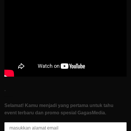
Buktiin
Semua
Bisa
Dimulai
dari
Nol
di
How
To
Start
.
Selamat! Kamu menjadi yang pertama untuk tahu
event terbaru dan promo spesial GagasMedia.