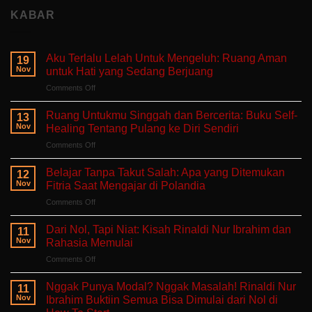
KABAR
Aku Terlalu Lelah Untuk Mengeluh: Ruang Aman
19
Nov
untuk Hati yang Sedang Berjuang
on
Comments Off
Aku
Terlalu
Ruang Untukmu Singgah dan Bercerita: Buku Self-
13
Lelah
Nov
Healing Tentang Pulang ke Diri Sendiri
Untuk
on
Comments Off
Mengeluh:
Ruang
Ruang
Untukmu
Aman
Belajar Tanpa Takut Salah: Apa yang Ditemukan
12
Singgah
untuk
Nov
Fitria Saat Mengajar di Polandia
dan
Hati
on
Comments Off
Bercerita:
yang
Belajar
Buku
Sedang
Tanpa
Self-
Dari Nol, Tapi Niat: Kisah Rinaldi Nur Ibrahim dan
Berjuang
11
Takut
Healing
Nov
Rahasia Memulai
Salah:
Tentang
on
Comments Off
Apa
Pulang
Dari
yang
ke
Nol,
Ditemukan
Nggak Punya Modal? Nggak Masalah! Rinaldi Nur
Diri
11
Tapi
Fitria
Nov
Ibrahim Buktiin Semua Bisa Dimulai dari Nol di
Sendiri
Niat:
Saat