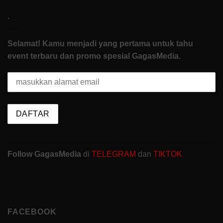
.
Selamat! Kamu menjadi yang pertama untuk tahu
event terbaru dan promo spesial GagasMedia.
Follow GagasMedia
di
TELEGRAM
dan
TIKTOK
FACEBOOK