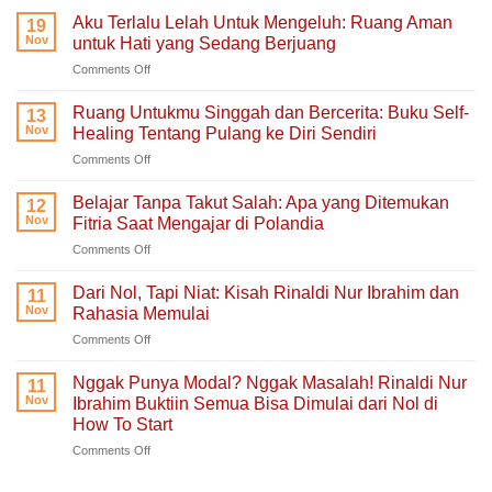
Aku Terlalu Lelah Untuk Mengeluh: Ruang Aman
19
Nov
untuk Hati yang Sedang Berjuang
on
Comments Off
Aku
Terlalu
Ruang Untukmu Singgah dan Bercerita: Buku Self-
13
Lelah
Nov
Healing Tentang Pulang ke Diri Sendiri
Untuk
on
Comments Off
Mengeluh:
Ruang
Ruang
Untukmu
Aman
Belajar Tanpa Takut Salah: Apa yang Ditemukan
12
Singgah
untuk
Nov
Fitria Saat Mengajar di Polandia
dan
Hati
on
Comments Off
Bercerita:
yang
Belajar
Buku
Sedang
Tanpa
Self-
Dari Nol, Tapi Niat: Kisah Rinaldi Nur Ibrahim dan
Berjuang
11
Takut
Healing
Nov
Rahasia Memulai
Salah:
Tentang
on
Comments Off
Apa
Pulang
Dari
yang
ke
Nol,
Ditemukan
Nggak Punya Modal? Nggak Masalah! Rinaldi Nur
Diri
11
Tapi
Fitria
Nov
Ibrahim Buktiin Semua Bisa Dimulai dari Nol di
Sendiri
Niat:
Saat
How To Start
Kisah
Mengajar
on
Comments Off
Rinaldi
di
Nggak
Nur
Polandia
Punya
Ibrahim