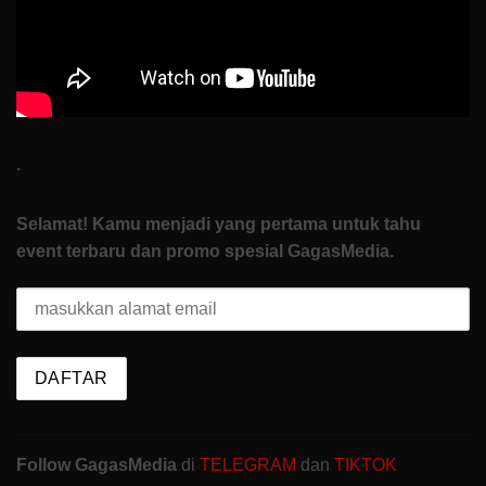
Start
.
Selamat! Kamu menjadi yang pertama untuk tahu
event terbaru dan promo spesial GagasMedia.
Follow GagasMedia
di
TELEGRAM
dan
TIKTOK