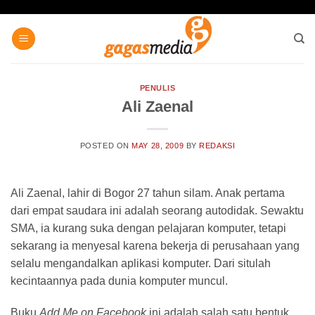
Skip
to
content
PENULIS
Ali Zaenal
POSTED ON
MAY 28, 2009
BY
REDAKSI
Ali Zaenal, lahir di Bogor 27 tahun silam. Anak pertama
dari empat saudara ini adalah seorang autodidak. Sewaktu
SMA, ia kurang suka dengan pelajaran komputer, tetapi
sekarang ia menyesal karena bekerja di perusahaan yang
selalu mengandalkan aplikasi komputer. Dari situlah
kecintaannya pada dunia komputer muncul.
Buku
Add Me on Facebook
ini adalah salah satu bentuk