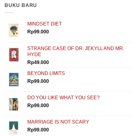
Modal?
dan
BUKU BARU
Nggak
Rahasia
Masalah!
Memulai
Rinaldi
MINDSET DIET
Nur
Ibrahim
Rp
99.000
Buktiin
Semua
Bisa
STRANGE CASE OF DR. JEKYLL AND MR.
Dimulai
HYDE
dari
Nol
Rp
49.000
di
How
BEYOND LIMITS
To
Rp
99.000
Start
DO YOU LIKE WHAT YOU SEE?
Rp
99.000
MARRIAGE IS NOT SCARY
Rp
99.000