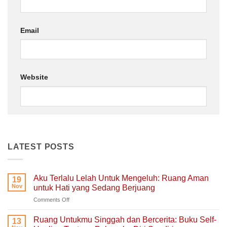
Email
Website
LATEST POSTS
Aku Terlalu Lelah Untuk Mengeluh: Ruang Aman
19
Nov
untuk Hati yang Sedang Berjuang
on
Comments Off
Aku
Terlalu
Ruang Untukmu Singgah dan Bercerita: Buku Self-
13
Lelah