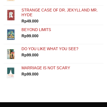
Semua
Bisa
STRANGE CASE OF DR. JEKYLL AND MR.
Dimulai
HYDE
dari
Nol
Rp
49.000
di
How
BEYOND LIMITS
To
Rp
99.000
Start
DO YOU LIKE WHAT YOU SEE?
Rp
99.000
MARRIAGE IS NOT SCARY
Rp
99.000