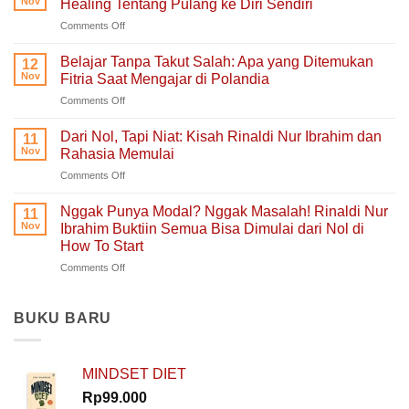
Nov
Healing Tentang Pulang ke Diri Sendiri
Untuk
on
Comments Off
Mengeluh:
Ruang
Ruang
Untukmu
Aman
Belajar Tanpa Takut Salah: Apa yang Ditemukan
12
Singgah
untuk
Nov
Fitria Saat Mengajar di Polandia
dan
Hati
on
Comments Off
Bercerita:
yang
Belajar
Buku
Sedang
Tanpa
Self-
Dari Nol, Tapi Niat: Kisah Rinaldi Nur Ibrahim dan
Berjuang
11
Takut
Healing
Nov
Rahasia Memulai
Salah:
Tentang
on
Comments Off
Apa
Pulang
Dari
yang
ke
Nol,
Ditemukan
Nggak Punya Modal? Nggak Masalah! Rinaldi Nur
Diri
11
Tapi
Fitria
Nov
Ibrahim Buktiin Semua Bisa Dimulai dari Nol di
Sendiri
Niat:
Saat
How To Start
Kisah
Mengajar
on
Comments Off
Rinaldi
di
Nggak
Nur
Polandia
Punya
Ibrahim
Modal?
dan
BUKU BARU
Nggak
Rahasia
Masalah!
Memulai
Rinaldi
MINDSET DIET
Nur
Ibrahim
Rp
99.000
Buktiin