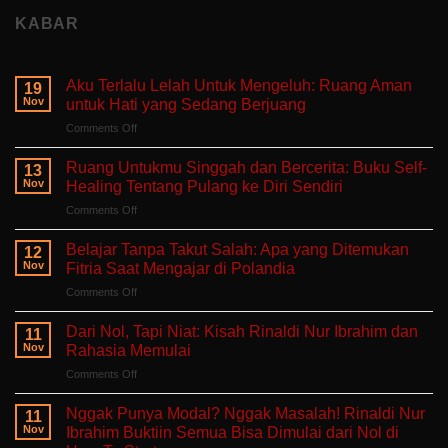
KABAR
Aku Terlalu Lelah Untuk Mengeluh: Ruang Aman
19
Nov
untuk Hati yang Sedang Berjuang
on
Comments Off
Aku
Terlalu
Ruang Untukmu Singgah dan Bercerita: Buku Self-
13
Lelah
Nov
Healing Tentang Pulang ke Diri Sendiri
Untuk
on
Comments Off
Mengeluh:
Ruang
Ruang
Untukmu
Aman
Belajar Tanpa Takut Salah: Apa yang Ditemukan
12
Singgah
untuk
Nov
Fitria Saat Mengajar di Polandia
dan
Hati
on
Comments Off
Bercerita:
yang
Belajar
Buku
Sedang
Tanpa
Self-
Dari Nol, Tapi Niat: Kisah Rinaldi Nur Ibrahim dan
Berjuang
11
Takut
Healing
Nov
Rahasia Memulai
Salah:
Tentang
on
Comments Off
Apa
Pulang
Dari
yang
ke
Nol,
Ditemukan
Nggak Punya Modal? Nggak Masalah! Rinaldi Nur
Diri
11
Tapi
Fitria
Nov
Ibrahim Buktiin Semua Bisa Dimulai dari Nol di
Sendiri
Niat:
Saat