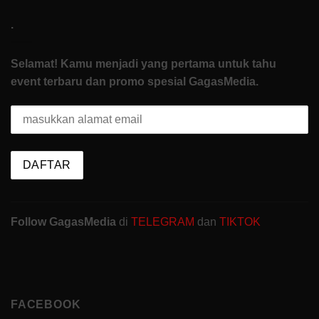
.
Selamat! Kamu menjadi yang pertama untuk tahu
event terbaru dan promo spesial GagasMedia.
Follow GagasMedia
di
TELEGRAM
dan
TIKTOK
FACEBOOK