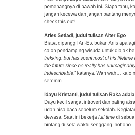
pemenangnya di bawah ini. Siapa tahu, k
jangan kecewa dan jangan pantang menyera
check this out!
Aries Setiadi, judul tulisan Alter Ego
Biasa dipanggil Ari-Es, bukan Ariis apal
calon pendamping wisuda untuk diajak be
trekking
,
but has spent most of his lifetim
the future since he really has unimaginably
indescribable
,” katanya. Wah wah… kalo n
seremm….
Idayu Kristanti, judul tulisan Raka adal
Dayu kecil sangat introvert dan paling a
udah bisa baca sebelum sekolah. Kegiata
dewasa. Saat ini bekerja
full time
di sebua
bintang di sela waktu senggang, hohoho…