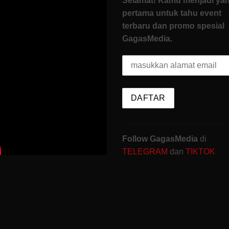
Selamat! Kamu menjadi ya
pertama untuk tahu event
terbaru dan promo spesial
GagasMedia.
Follow GagasMedia
di
TELEGRAM
dan
TIKTOK