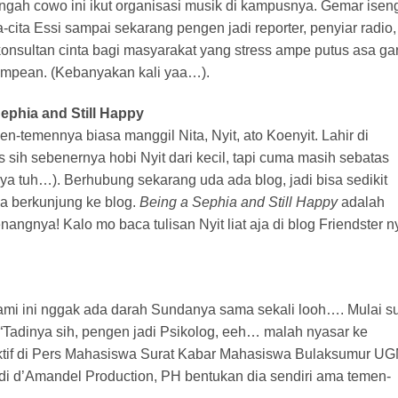
engah cowo ini ikut organisasi musik di kampusnya. Gemar isen
-cita Essi sampai sekarang pengen jadi reporter, penyiar radio,
 konsultan cinta bagi masyarakat yang stress ampe putus asa ga
sampean. (Kebanyakan kali yaa…).
Sephia and Still Happy
n-temennya biasa manggil Nita, Nyit, ato Koenyit. Lahir di
sih sebenernya hobi Nyit dari kecil, tapi cuma masih sebatas
ya tuh…). Berhubung sekarang uda ada blog, jadi bisa sedikit
ka berkunjung ke blog.
Being a Sephia and Still Happy
adalah
nangnya! Kalo mo baca tulisan Nyit liat aja di blog Friendster n
utami ini nggak ada darah Sundanya sama sekali looh…. Mulai s
. “Tadinya sih, pengen jadi Psikolog, eeh… malah nyasar ke
aktif di Pers Mahasiswa Surat Kabar Mahasiswa Bulaksumur U
tif di d’Amandel Production, PH bentukan dia sendiri ama temen-