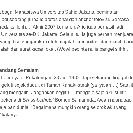
 sebagai Mahasiswa Universitas Sahid Jakarta, peminatan
jadi seorang jurnalis profesional dan anchor televisi. Semasa
redaksi lohh…. Akhir 2007 kemaren, Ario juga berhasil jadi
iversitas se-DKI Jakarta. Selain itu, ia juga pernah menjuara
 yang diselenggarakan oleh majalah komunitas, dan masih ban
lah dan surat kabar lokal. (Wow! pecinta nulis banget siihh…
elandang Semalam
ahirnya di Pekalongan, 28 Juli 1983. Tapi sekarang tinggal di
eluti sejak duduk di Taman Kanak-kanak (ya iyalah….) Saat i
ang mengalir. “Jangankan begitu … mengeja saja aku sulit!”
bekerja di Swiss-
belhotel
Borneo Samarinda. Awan nganggap
eajaiban dunia. “Bagaimana mungkin orang sejorok aku yang
” katanya.