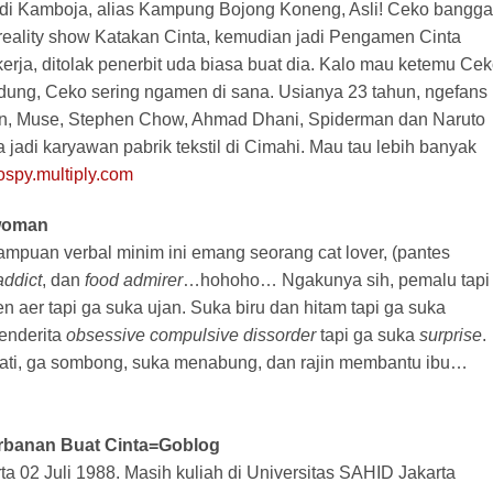
l di Kamboja, alias Kampung Bojong Koneng, Asli! Ceko bangga
a reality show Katakan Cinta, kemudian jadi Pengamen Cinta
ak kerja, ditolak penerbit uda biasa buat dia. Kalo mau ketemu Ce
dung, Ceko sering ngamen di sana. Usianya 23 tahun, ngefans
ran, Muse, Stephen Chow, Ahmad Dhani, Spiderman dan Naruto
 jadi karyawan pabrik tekstil di Cimahi. Mau tau lebih banyak
spy.multiply.com
twoman
uan verbal minim ini emang seorang cat lover, (pantes
addict
, dan
food admirer
…hohoho… Ngakunya sih, pemalu tapi
 aer tapi ga suka ujan. Suka biru dan hitam tapi ga suka
enderita
obsessive
compulsive
dissorder
tapi ga suka
surprise
.
 hati, ga sombong, suka menabung, dan rajin membantu ibu…
gorbanan Buat Cinta=Goblog
arta 02 Juli 1988. Masih kuliah di Universitas SAHID Jakarta