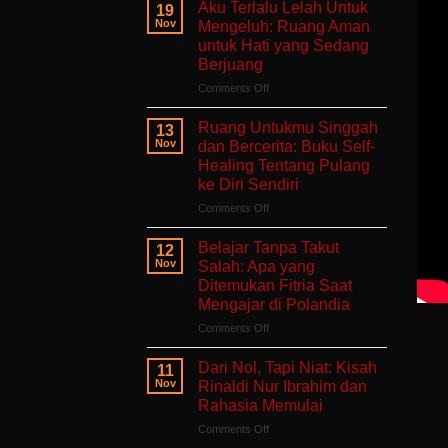
Aku Terlalu Lelah Untuk
19
Nov
Mengeluh: Ruang Aman
untuk Hati yang Sedang
Berjuang
on
Comments Off
Aku
Terlalu
Ruang Untukmu Singgah
13
Lelah
Nov
dan Bercerita: Buku Self-
Untuk
Healing Tentang Pulang
Mengeluh:
ke Diri Sendiri
Ruang
Aman
on
Comments Off
untuk
Ruang
Hati
Untukmu
Belajar Tanpa Takut
12
yang
Singgah
Nov
Salah: Apa yang
Sedang
dan
Ditemukan Fitria Saat
Berjuang
Bercerita:
Mengajar di Polandia
Buku
Self-
on
Comments Off
Healing
Belajar
Tentang
Tanpa
Dari Nol, Tapi Niat: Kisah
11
Pulang
Takut
Nov
Rinaldi Nur Ibrahim dan
ke
Salah:
Rahasia Memulai
Diri
Apa
Sendiri
on
Comments Off
yang
Dari
Ditemukan