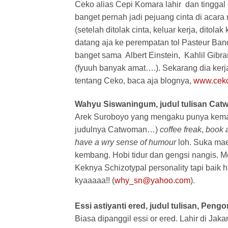
Ceko alias Cepi Komara lahir dan tingga
banget pernah jadi pejuang cinta di acar
(setelah ditolak cinta, keluar kerja, ditol
datang aja ke perempatan tol Pasteur Ban
banget sama Albert Einstein, Kahlil Gib
(fyuuh banyak amat….). Sekarang dia kerja
tentang Ceko, baca aja blognya,
www.ceko
Wahyu Siswaningum, judul tulisan Ca
Arek Suroboyo yang mengaku punya kemamp
judulnya Catwoman…)
coffee freak
,
book 
have a wry sense of humour
loh. Suka maen
kembang. Hobi tidur dan gengsi nangis. M
Keknya Schizotypal personality tapi baik
kyaaaaa!! (
why_sn@yahoo.com
).
Essi astiyanti ered, judul tulisan, Pen
Biasa dipanggil essi or ered. Lahir di Jak