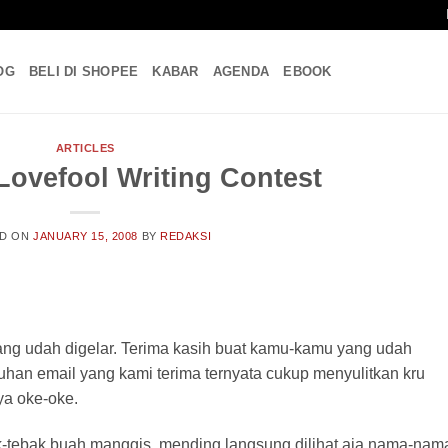
OG
BELI DI SHOPEE
KABAR
AGENDA
EBOOK
ARTICLES
ovefool Writing Contest
ED ON
JANUARY 15, 2008
BY
REDAKSI
g udah digelar. Terima kasih buat kamu-kamu yang udah
uluhan email yang kami terima ternyata cukup menyulitkan kru
ya oke-oke.
-tebak buah manggis, mending langsung dilihat aja nama-nam