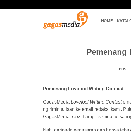
Skip
to
content
HOME
KATAL
Pemenang L
POST
Pemenang Lovefool Writing Contest
GagasMedia
Lovefool Writing Contest
eman
ngirimin tulisan ke email redaksi kami. P
GagasMedia.
Coz
, hampir semua tulisann
Nah, daripada penasaran dan hanya tebak