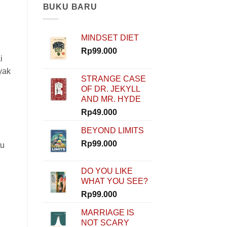
Modal?
BUKU BARU
Nggak
Masalah!
Rinaldi
MINDSET DIET
Nur
Ibrahim
Rp
99.000
Buktiin
i
Semua
yak
Bisa
STRANGE CASE
Dimulai
OF DR. JEKYLL
dari
AND MR. HYDE
Nol
di
Rp
49.000
How
To
BEYOND LIMITS
Start
Rp
99.000
tu
DO YOU LIKE
WHAT YOU SEE?
Rp
99.000
MARRIAGE IS
NOT SCARY