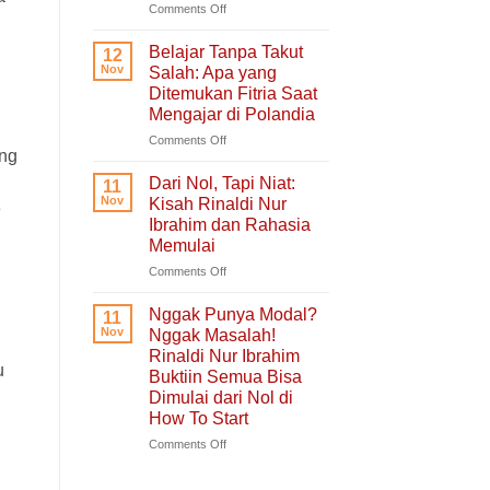
untuk
on
Comments Off
Hati
Ruang
yang
Untukmu
Belajar Tanpa Takut
12
Sedang
Singgah
Nov
Salah: Apa yang
Berjuang
dan
Ditemukan Fitria Saat
Bercerita:
Mengajar di Polandia
Buku
Self-
on
Comments Off
ang
Healing
Belajar
Tentang
Tanpa
Dari Nol, Tapi Niat:
11
Pulang
Takut
Nov
Kisah Rinaldi Nur
n
ke
Salah:
Ibrahim dan Rahasia
Diri
Apa
Memulai
Sendiri
yang
Ditemukan
on
Comments Off
Fitria
Dari
Saat
Nol,
Nggak Punya Modal?
11
Mengajar
Tapi
Nov
Nggak Masalah!
di
Niat:
Rinaldi Nur Ibrahim
Polandia
Kisah
u
Buktiin Semua Bisa
Rinaldi
Dimulai dari Nol di
Nur
How To Start
Ibrahim
dan
on
Comments Off
Rahasia
Nggak
Memulai
Punya