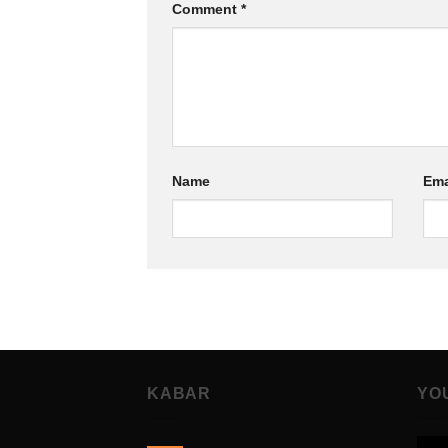
Comment
*
Name
Ema
KABAR
YO