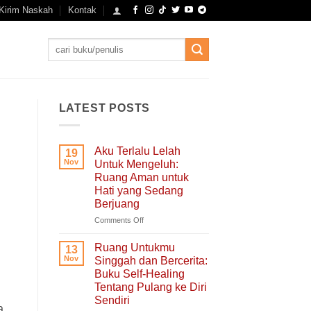
Kirim Naskah
Kontak
Search
for:
LATEST POSTS
Aku Terlalu Lelah
19
Nov
Untuk Mengeluh:
Ruang Aman untuk
Hati yang Sedang
Berjuang
on
Comments Off
Aku
Terlalu
Ruang Untukmu
13
Lelah
Nov
Singgah dan Bercerita:
Untuk
Buku Self-Healing
Mengeluh:
Tentang Pulang ke Diri
Ruang
Sendiri
Aman
a