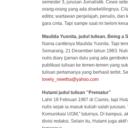
semester 3, jurusan Jurnalistik. Cewe set
orang-orang yang ada disekelilingnya. Cita
editor, wartawan penjelajah, penulis, dan
gara cinta. Tapi sampe saat ini belom ke
Maulida Yusnita, judul tulisan, Being a 
Nama cantiknya Maulida Yusnita. Tapi teme
Semarang, 21 Desember tahun 1983. Nulis 
nulis diary (jaman dulu yang ada gembokn
publikasi tulisan ke temen-temen yang su
tulisan pertamanya yang berhasil terbit. Se
lovely_nieetha@yahoo.com
Hutami judul tulisan ”Prematur”
Lahir 18 Februari 1987 di Ciamis, tapi H
nulis sejak ia masuk kuliah salah jurusan
Komunikasi UGM,” tuturnya. Di kampus, 
divisi redaksi. Selain itu, Hutami juga ak