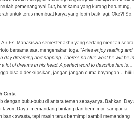
amulah pemenangnya! But, buat kamu yang kurang beruntung,
h untuk terus membuat karya yang lebih baik lagi. Oke?! So,
agi Air-Es. Mahasiswa semester akhir yang sedang mencari seor
rfoto bersama saat mengenakan toga. “Aries
enjoy
reading
and
e in day dreaming and napping. There’s no clue what he will be i
 a lot of dreams in his head. A perfect word to describe him is…
gga bisa dideskripsikan, jangan-jangan cuma bayangan… hiiiii
ah Cinta
krab dengan buku-buku di antara teman sebayanya. Bahkan, Day
n favorit Dayu, memandang bintang dan bermimpi, sampai ia
h bank swasta, tapi masih terus bermimpi sambil memandang
.