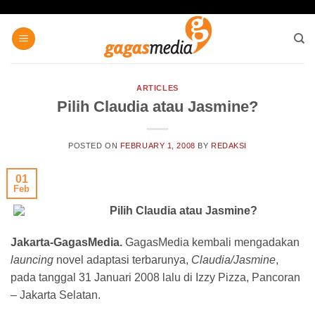
Skip
to
content
ARTICLES
Pilih Claudia atau Jasmine?
POSTED ON
FEBRUARY 1, 2008
BY
REDAKSI
01
Feb
Pilih Claudia atau Jasmine?
Jakarta-GagasMedia.
GagasMedia kembali mengadakan
launcing
novel adaptasi terbarunya,
Claudia/Jasmine
,
pada tanggal 31 Januari 2008 lalu di Izzy Pizza, Pancoran
– Jakarta Selatan.