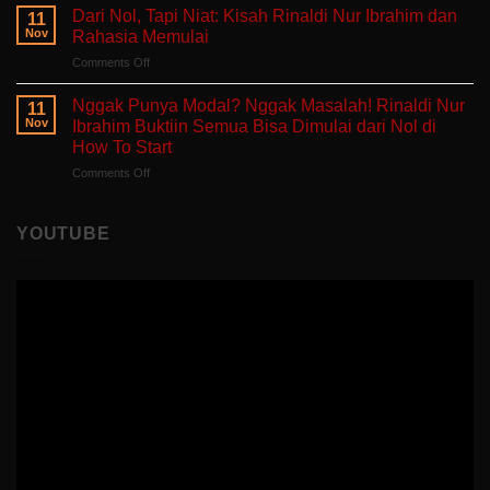
Tanpa
Self-
Dari Nol, Tapi Niat: Kisah Rinaldi Nur Ibrahim dan
Berjuang
11
Takut
Healing
Nov
Rahasia Memulai
Salah:
Tentang
on
Comments Off
Apa
Pulang
Dari
yang
ke
Nol,
Ditemukan
Nggak Punya Modal? Nggak Masalah! Rinaldi Nur
Diri
11
Tapi
Fitria
Nov
Ibrahim Buktiin Semua Bisa Dimulai dari Nol di
Sendiri
Niat:
Saat
How To Start
Kisah
Mengajar
on
Comments Off
Rinaldi
di
Nggak
Nur
Polandia
Punya
Ibrahim
Modal?
dan
YOUTUBE
Nggak
Rahasia
Masalah!
Memulai
Rinaldi
Nur
Ibrahim
Buktiin
Semua
Bisa
Dimulai
dari
Nol
di
How
To