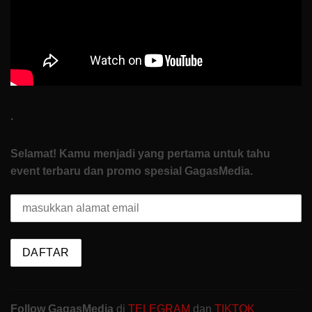
Start
.
Selamat! Kamu menjadi yang pertama untuk tahu
event terbaru dan promo spesial GagasMedia.
Follow GagasMedia
di
TELEGRAM
dan
TIKTOK