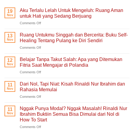
Aku Terlalu Lelah Untuk Mengeluh: Ruang Aman
19
Nov
untuk Hati yang Sedang Berjuang
on
Comments Off
Aku
Terlalu
Ruang Untukmu Singgah dan Bercerita: Buku Self-
13
Lelah
Nov
Healing Tentang Pulang ke Diri Sendiri
Untuk
on
Comments Off
Mengeluh:
Ruang
Ruang
Untukmu
Aman
Belajar Tanpa Takut Salah: Apa yang Ditemukan
12
Singgah
untuk
Nov
Fitria Saat Mengajar di Polandia
dan
Hati
on
Comments Off
Bercerita:
yang
Belajar
Buku
Sedang
Tanpa
Self-
Dari Nol, Tapi Niat: Kisah Rinaldi Nur Ibrahim dan
Berjuang
11
Takut
Healing
Nov
Rahasia Memulai
Salah:
Tentang
on
Comments Off
Apa
Pulang
Dari
yang
ke
Nol,
Ditemukan
Nggak Punya Modal? Nggak Masalah! Rinaldi Nur
Diri
11
Tapi
Fitria
Nov
Ibrahim Buktiin Semua Bisa Dimulai dari Nol di
Sendiri
Niat:
Saat
How To Start
Kisah
Mengajar
on
Comments Off
Rinaldi
di
Nggak
Nur
Polandia