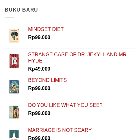
Punya
Ibrahim
Modal?
dan
BUKU BARU
Nggak
Rahasia
Masalah!
Memulai
Rinaldi
MINDSET DIET
Nur
Ibrahim
Rp
99.000
Buktiin
Semua
Bisa
STRANGE CASE OF DR. JEKYLL AND MR.
Dimulai
HYDE
dari
Nol
Rp
49.000
di
How
BEYOND LIMITS
To
Rp
99.000
Start
DO YOU LIKE WHAT YOU SEE?
Rp
99.000
MARRIAGE IS NOT SCARY
Rp
99.000