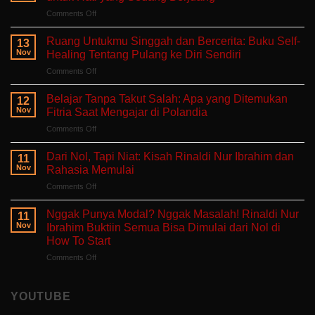
on
Comments Off
Aku
Terlalu
Ruang Untukmu Singgah dan Bercerita: Buku Self-
13
Lelah
Nov
Healing Tentang Pulang ke Diri Sendiri
Untuk
on
Comments Off
Mengeluh:
Ruang
Ruang
Untukmu
Aman
Belajar Tanpa Takut Salah: Apa yang Ditemukan
12
Singgah
untuk
Nov
Fitria Saat Mengajar di Polandia
dan
Hati
on
Comments Off
Bercerita:
yang
Belajar
Buku
Sedang
Tanpa
Self-
Dari Nol, Tapi Niat: Kisah Rinaldi Nur Ibrahim dan
Berjuang
11
Takut
Healing
Nov
Rahasia Memulai
Salah:
Tentang
on
Comments Off
Apa
Pulang
Dari
yang
ke
Nol,
Ditemukan
Nggak Punya Modal? Nggak Masalah! Rinaldi Nur
Diri
11
Tapi
Fitria
Nov
Ibrahim Buktiin Semua Bisa Dimulai dari Nol di
Sendiri
Niat:
Saat
How To Start
Kisah
Mengajar
on
Comments Off
Rinaldi
di
Nggak
Nur
Polandia
Punya
Ibrahim
Modal?
dan
YOUTUBE
Nggak
Rahasia