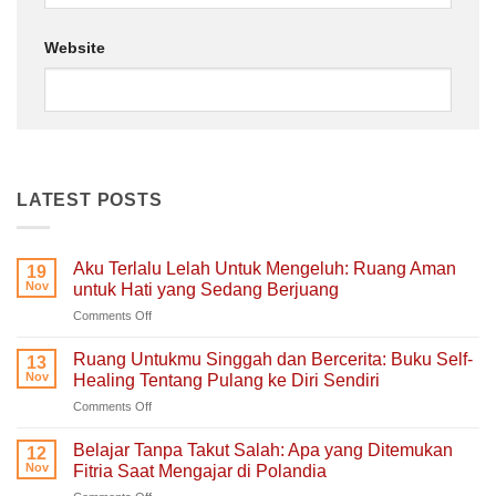
Website
LATEST POSTS
Aku Terlalu Lelah Untuk Mengeluh: Ruang Aman
19
Nov
untuk Hati yang Sedang Berjuang
on
Comments Off
Aku
Terlalu
Ruang Untukmu Singgah dan Bercerita: Buku Self-
13
Lelah
Nov
Healing Tentang Pulang ke Diri Sendiri
Untuk
on
Comments Off
Mengeluh:
Ruang
Ruang
Untukmu
Aman
Belajar Tanpa Takut Salah: Apa yang Ditemukan
12
Singgah
untuk
Nov
Fitria Saat Mengajar di Polandia
dan
Hati
on