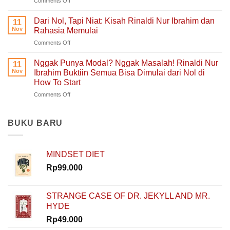
Comments Off
Bercerita:
yang
Belajar
Buku
Sedang
Tanpa
Self-
Dari Nol, Tapi Niat: Kisah Rinaldi Nur Ibrahim dan
Berjuang
11
Takut
Healing
Nov
Rahasia Memulai
Salah:
Tentang
on
Comments Off
Apa
Pulang
Dari
yang
ke
Nol,
Ditemukan
Nggak Punya Modal? Nggak Masalah! Rinaldi Nur
Diri
11
Tapi
Fitria
Nov
Ibrahim Buktiin Semua Bisa Dimulai dari Nol di
Sendiri
Niat:
Saat
How To Start
Kisah
Mengajar
on
Comments Off
Rinaldi
di
Nggak
Nur
Polandia
Punya
Ibrahim
Modal?
dan
BUKU BARU
Nggak
Rahasia
Masalah!
Memulai
Rinaldi
MINDSET DIET
Nur
Ibrahim
Rp
99.000
Buktiin
Semua
Bisa
STRANGE CASE OF DR. JEKYLL AND MR.
Dimulai
HYDE
dari
Nol
Rp
49.000
di