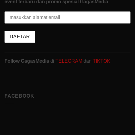
event terbaru dan promo spesial GagasMedia.
Follow GagasMedia
di
TELEGRAM
dan
TIKTOK
FACEBOOK